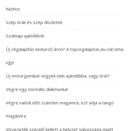
házhoz
Szép órák és szép díszletek
Szülinapi ajándékok
Új cégalapítás kedvező áron? A topcegalapitas.eu-nál sima
ügy!
Új motorgumikat vegyek neki ajándékba, vagy órát?
Végre egy normális diákmunka!
Végre valódi időt szántam magamra, ezt adja a tangó
magánóra
Vízvezeték szerelő kellett a helyzet súlyossága miatt