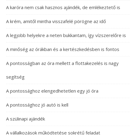
A karóra nem csak hasznos ajándék, de emlékeztető is
A krém, amitől mintha visszafelé pörögne az idő
A legjobb helyekre a neten bukkantam, így vízszerelőre is
A minőség az órákban és a kertészkedésben is fontos
A pontosságban az óra mellett a flottakezelés is nagy
segítség
A pontossághoz elengedhetetlen egy jó óra
A pontossághoz jó autó is kell
A szülinapi ajándék
A vállalkozások működtetése sokrétű feladat