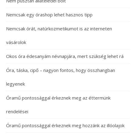
Nem pusztán állateledel bolt
Nemcsak egy órashop lehet hasznos tipp
Nemcsak órát, natúrkozmetikumot is az interneten
vásárolok
Okos óra édesanyám névnapjára, mert szükség lehet rá
Óra, táska, cipő – nagyon fontos, hogy összhangban
legyenek
Óramű pontossággal érkeznek meg az éttermünk
rendelései
Óramű pontossággal érkeznek meg hozzánk az illóolajok