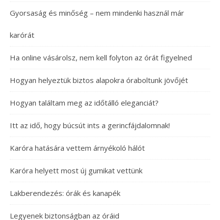
Gyorsaság és minőség – nem mindenki használ már
karórát
Ha online vásárolsz, nem kell folyton az órát figyelned
Hogyan helyeztük biztos alapokra óraboltunk jövőjét
Hogyan találtam meg az időtálló eleganciát?
Itt az idő, hogy búcsút ints a gerincfájdalomnak!
Karóra hatására vettem árnyékoló hálót
Karóra helyett most új gumikat vettünk
Lakberendezés: órák és kanapék
Legyenek biztonságban az óráid