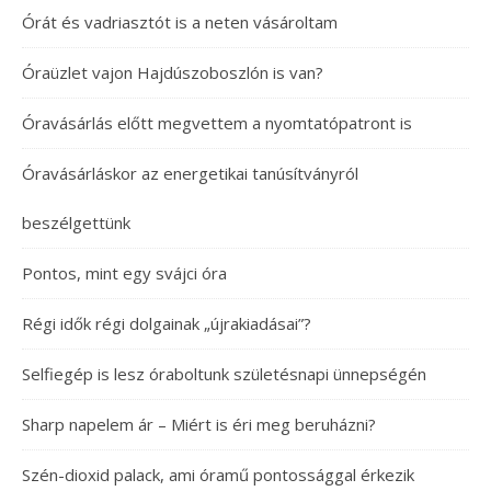
Órát és vadriasztót is a neten vásároltam
Óraüzlet vajon Hajdúszoboszlón is van?
Óravásárlás előtt megvettem a nyomtatópatront is
Óravásárláskor az energetikai tanúsítványról
beszélgettünk
Pontos, mint egy svájci óra
Régi idők régi dolgainak „újrakiadásai”?
Selfiegép is lesz óraboltunk születésnapi ünnepségén
Sharp napelem ár – Miért is éri meg beruházni?
Szén-dioxid palack, ami óramű pontossággal érkezik