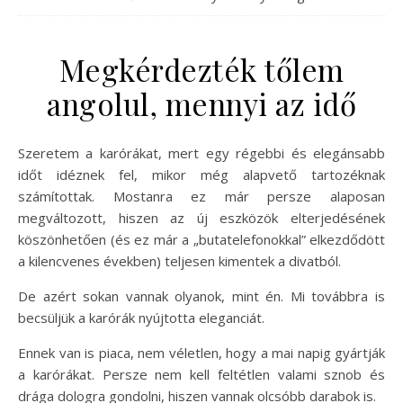
Megkérdezték tőlem
angolul, mennyi az idő
Szeretem a karórákat, mert egy régebbi és elegánsabb
időt idéznek fel, mikor még alapvető tartozéknak
számítottak. Mostanra ez már persze alaposan
megváltozott, hiszen az új eszközök elterjedésének
köszönhetően (és ez már a „butatelefonokkal” elkezdődött
a kilencvenes években) teljesen kimentek a divatból.
De azért sokan vannak olyanok, mint én. Mi továbbra is
becsüljük a karórák nyújtotta eleganciát.
Ennek van is piaca, nem véletlen, hogy a mai napig gyártják
a karórákat. Persze nem kell feltétlen valami sznob és
drága dologra gondolni, hiszen vannak olcsóbb darabok is.