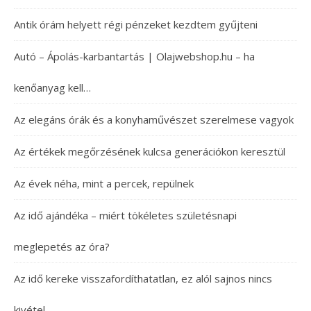
Antik órám helyett régi pénzeket kezdtem gyűjteni
Autó – Ápolás-karbantartás | Olajwebshop.hu – ha
kenőanyag kell…
Az elegáns órák és a konyhaművészet szerelmese vagyok
Az értékek megőrzésének kulcsa generációkon keresztül
Az évek néha, mint a percek, repülnek
Az idő ajándéka – miért tökéletes születésnapi
meglepetés az óra?
Az idő kereke visszafordíthatatlan, ez alól sajnos nincs
kivétel