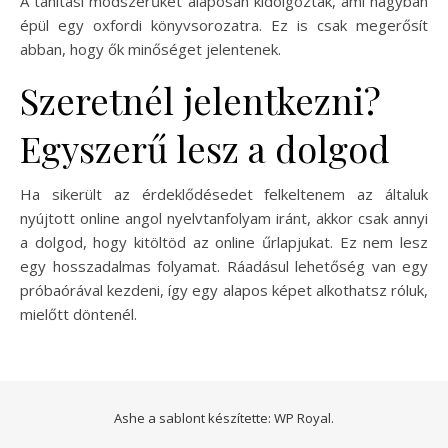
A tanítási módszerűket alaposan kidolgozták, ami nagyban
épül egy oxfordi könyvsorozatra. Ez is csak megerősít
abban, hogy ők minőséget jelentenek.
Szeretnél jelentkezni?
Egyszerű lesz a dolgod
Ha sikerült az érdeklődésedet felkeltenem az általuk
nyújtott online angol nyelvtanfolyam iránt, akkor csak annyi
a dolgod, hogy kitöltöd az online űrlapjukat. Ez nem lesz
egy hosszadalmas folyamat. Ráadásul lehetőség van egy
próbaórával kezdeni, így egy alapos képet alkothatsz róluk,
mielőtt döntenél.
Ashe a sablont készítette:
WP Royal
.