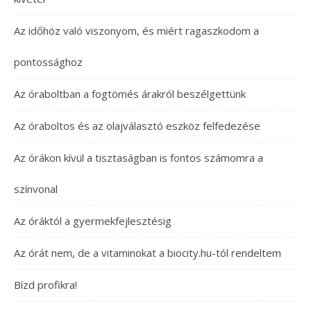
Az időhöz való viszonyom, és miért ragaszkodom a
pontossághoz
Az óraboltban a fogtömés árakról beszélgettünk
Az óraboltos és az olajválasztó eszköz felfedezése
Az órákon kívül a tisztaságban is fontos számomra a
színvonal
Az óráktól a gyermekfejlesztésig
Az órát nem, de a vitaminokat a biocity.hu-tól rendeltem
Bízd profikra!