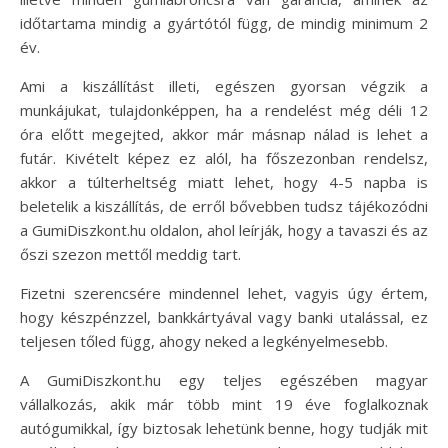
időtartama mindig a gyártótól függ, de mindig minimum 2
év.
Ami a kiszállítást illeti, egészen gyorsan végzik a
munkájukat, tulajdonképpen, ha a rendelést még déli 12
óra előtt megejted, akkor már másnap nálad is lehet a
futár. Kivételt képez ez alól, ha főszezonban rendelsz,
akkor a túlterheltség miatt lehet, hogy 4-5 napba is
beletelik a kiszállítás, de erről bővebben tudsz tájékozódni
a GumiDiszkont.hu oldalon, ahol leírják, hogy a tavaszi és az
őszi szezon mettől meddig tart.
Fizetni szerencsére mindennel lehet, vagyis úgy értem,
hogy készpénzzel, bankkártyával vagy banki utalással, ez
teljesen tőled függ, ahogy neked a legkényelmesebb.
A GumiDiszkont.hu egy teljes egészében magyar
vállalkozás, akik már több mint 19 éve foglalkoznak
autógumikkal, így biztosak lehetünk benne, hogy tudják mit