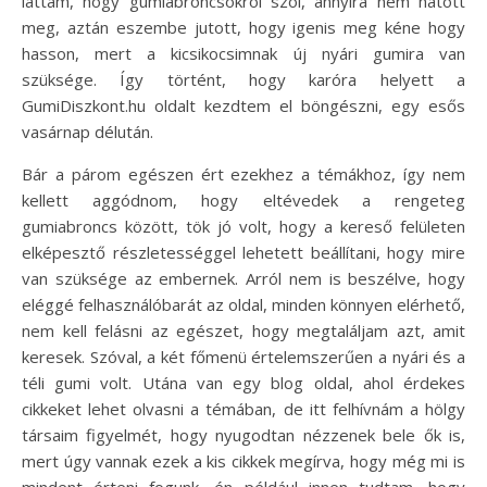
láttam, hogy gumiabroncsokról szól, annyira nem hatott
meg, aztán eszembe jutott, hogy igenis meg kéne hogy
hasson, mert a kicsikocsimnak új nyári gumira van
szüksége. Így történt, hogy karóra helyett a
GumiDiszkont.hu oldalt kezdtem el böngészni, egy esős
vasárnap délután.
Bár a párom egészen ért ezekhez a témákhoz, így nem
kellett aggódnom, hogy eltévedek a rengeteg
gumiabroncs között, tök jó volt, hogy a kereső felületen
elképesztő részletességgel lehetett beállítani, hogy mire
van szüksége az embernek. Arról nem is beszélve, hogy
eléggé felhasználóbarát az oldal, minden könnyen elérhető,
nem kell felásni az egészet, hogy megtaláljam azt, amit
keresek. Szóval, a két főmenü értelemszerűen a nyári és a
téli gumi volt. Utána van egy blog oldal, ahol érdekes
cikkeket lehet olvasni a témában, de itt felhívnám a hölgy
társaim figyelmét, hogy nyugodtan nézzenek bele ők is,
mert úgy vannak ezek a kis cikkek megírva, hogy még mi is