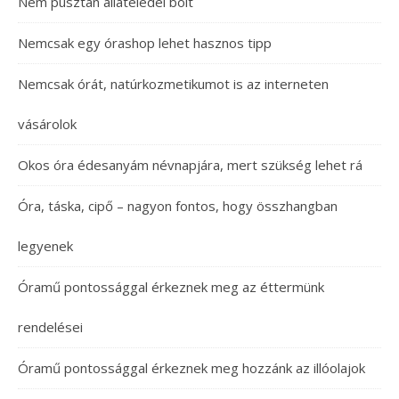
Nem pusztán állateledel bolt
Nemcsak egy órashop lehet hasznos tipp
Nemcsak órát, natúrkozmetikumot is az interneten
vásárolok
Okos óra édesanyám névnapjára, mert szükség lehet rá
Óra, táska, cipő – nagyon fontos, hogy összhangban
legyenek
Óramű pontossággal érkeznek meg az éttermünk
rendelései
Óramű pontossággal érkeznek meg hozzánk az illóolajok