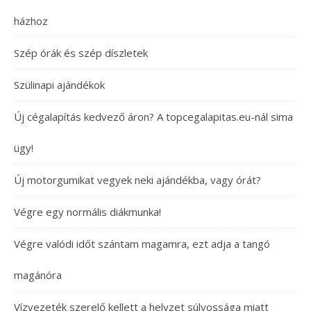
házhoz
Szép órák és szép díszletek
Szülinapi ajándékok
Új cégalapítás kedvező áron? A topcegalapitas.eu-nál sima
ügy!
Új motorgumikat vegyek neki ajándékba, vagy órát?
Végre egy normális diákmunka!
Végre valódi időt szántam magamra, ezt adja a tangó
magánóra
Vízvezeték szerelő kellett a helyzet súlyossága miatt