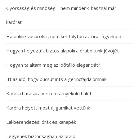
Gyorsaság és minőség – nem mindenki használ már
karórát
Ha online vásárolsz, nem kell folyton az órát figyelned
Hogyan helyeztük biztos alapokra óraboltunk jövőjét
Hogyan találtam meg az időtálló eleganciát?
Itt az idő, hogy búcsút ints a gerincfájdalomnak!
Karóra hatására vettem árnyékoló hálót
Karóra helyett most új gumikat vettünk
Lakberendezés: órák és kanapék
Legyenek biztonságban az óráid