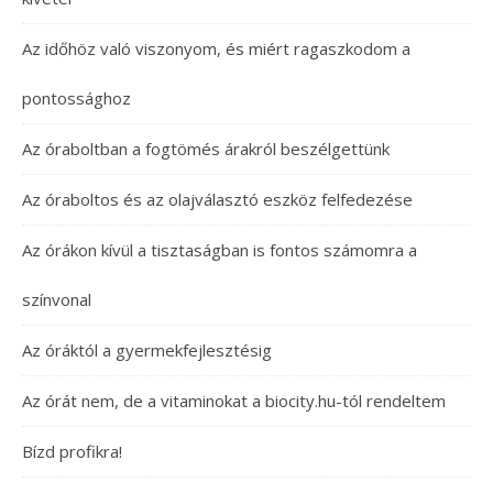
Az időhöz való viszonyom, és miért ragaszkodom a
pontossághoz
Az óraboltban a fogtömés árakról beszélgettünk
Az óraboltos és az olajválasztó eszköz felfedezése
Az órákon kívül a tisztaságban is fontos számomra a
színvonal
Az óráktól a gyermekfejlesztésig
Az órát nem, de a vitaminokat a biocity.hu-tól rendeltem
Bízd profikra!