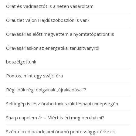
Órát és vadriasztót is a neten vásároltam
Óraüzlet vajon Hajdúszoboszlón is van?
Óravásárlás előtt megvettem a nyomtatópatront is
Óravásárláskor az energetikai tanúsítványról
beszélgettünk
Pontos, mint egy svájci óra
Régi idők régi dolgainak „újrakiadásai”?
Selfiegép is lesz óraboltunk születésnapi ünnepségén
Sharp napelem ár – Miért is éri meg beruházni?
Szén-dioxid palack, ami óramű pontossággal érkezik