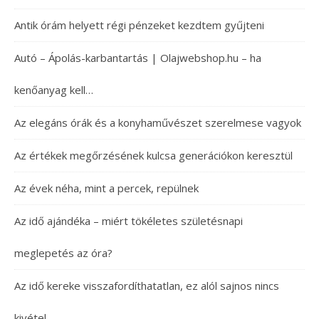
Antik órám helyett régi pénzeket kezdtem gyűjteni
Autó – Ápolás-karbantartás | Olajwebshop.hu – ha
kenőanyag kell…
Az elegáns órák és a konyhaművészet szerelmese vagyok
Az értékek megőrzésének kulcsa generációkon keresztül
Az évek néha, mint a percek, repülnek
Az idő ajándéka – miért tökéletes születésnapi
meglepetés az óra?
Az idő kereke visszafordíthatatlan, ez alól sajnos nincs
kivétel