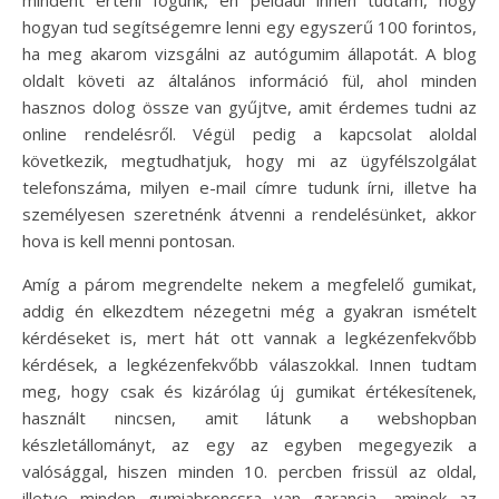
mindent érteni fogunk, én például innen tudtam, hogy
hogyan tud segítségemre lenni egy egyszerű 100 forintos,
ha meg akarom vizsgálni az autógumim állapotát. A blog
oldalt követi az általános információ fül, ahol minden
hasznos dolog össze van gyűjtve, amit érdemes tudni az
online rendelésről. Végül pedig a kapcsolat aloldal
következik, megtudhatjuk, hogy mi az ügyfélszolgálat
telefonszáma, milyen e-mail címre tudunk írni, illetve ha
személyesen szeretnénk átvenni a rendelésünket, akkor
hova is kell menni pontosan.
Amíg a párom megrendelte nekem a megfelelő gumikat,
addig én elkezdtem nézegetni még a gyakran ismételt
kérdéseket is, mert hát ott vannak a legkézenfekvőbb
kérdések, a legkézenfekvőbb válaszokkal. Innen tudtam
meg, hogy csak és kizárólag új gumikat értékesítenek,
használt nincsen, amit látunk a webshopban
készletállományt, az egy az egyben megegyezik a
valósággal, hiszen minden 10. percben frissül az oldal,
illetve minden gumiabroncsra van garancia, aminek az