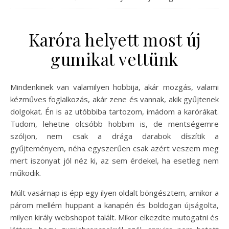
Karóra helyett most új
gumikat vettünk
Mindenkinek van valamilyen hobbija, akár mozgás, valami
kézműves foglalkozás, akár zene és vannak, akik gyűjtenek
dolgokat. Én is az utóbbiba tartozom, imádom a karórákat.
Tudom, lehetne olcsóbb hobbim is, de mentségemre
szóljon, nem csak a drága darabok díszítik a
gyűjteményem, néha egyszerűen csak azért veszem meg
mert iszonyat jól néz ki, az sem érdekel, ha esetleg nem
működik.
Múlt vasárnap is épp egy ilyen oldalt böngésztem, amikor a
párom mellém huppant a kanapén és boldogan újságolta,
milyen király webshopot talált. Mikor elkezdte mutogatni és