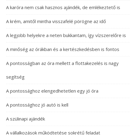
A karóra nem csak hasznos ajándék, de emlékeztető is
A krém, amitől mintha visszafelé pörögne az idő
A legjobb helyekre a neten bukkantam, így vízszerelőre is
A minőség az órákban és a kertészkedésben is fontos
A pontosságban az óra mellett a flottakezelés is nagy
segítség
A pontossághoz elengedhetetlen egy jó óra
A pontossághoz jó autó is kell
A szülinapi ajándék
A vállalkozások működtetése sokrétű feladat