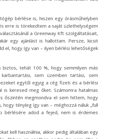
arítógép bérlése is, hiszen egy órásműhelyben
és erre is törekedtem a saját üzlethelységem
 választásánál a Greenway Kft szolgáltatásait,
ár egy ajánlást is hallottam. Persze, kicsit
 el, hogy így van – ilyen bérlési lehetőségek
zen biztos, tehát 100 %, hogy semmilyen más
 karbantartási, sem üzemben tartási, sem
ezeket egytől egyig a cég fizeti és a bérlési
ával is keresed meg őket. Számomra hatalmas
 és őszintén megmondva el sem hittem, hogy
, hogy tényleg így van – méghozzá náluk „full
ógép bérlésére adod a fejed, nem is érdemes
kat kell használnia, akkor pedig általában egy