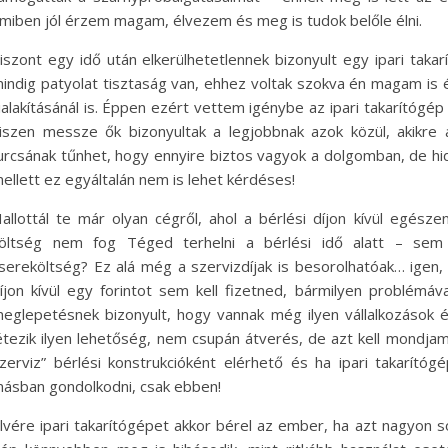
miben jól érzem magam, élvezem és meg is tudok belőle élni.
iszont egy idő után elkerülhetetlennek bizonyult egy ipari tak
indig patyolat tisztaság van, ehhez voltak szokva én magam is 
ialakításánál is. Éppen ezért vettem igénybe az ipari takarítógép
iszen messze ők bizonyultak a legjobbnak azok közül, akikre ak
urcsának tűnhet, hogy ennyire biztos vagyok a dolgomban, de hidd
ellett ez egyáltalán nem is lehet kérdéses!
allottál te már olyan cégről, ahol a bérlési díjon kívül egés
öltség nem fog Téged terhelni a bérlési idő alatt – sem
sereköltség? Ez alá még a szervizdíjak is besorolhatóak… igen, 
íjon kívül egy forintot sem kell fizetned, bármilyen problém
eglepetésnek bizonyult, hogy vannak még ilyen vállalkozások
étezik ilyen lehetőség, nem csupán átverés, de azt kell mondjam
zerviz” bérlési konstrukcióként elérhető és ha ipari takarít
ásban gondolkodni, csak ebben!
lvére ipari takarítógépet akkor bérel az ember, ha azt nagyon so