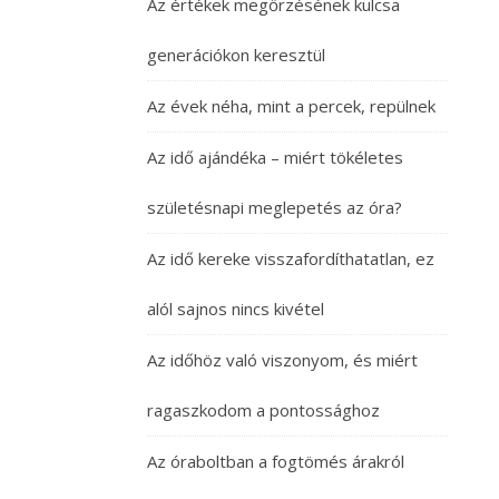
Az értékek megőrzésének kulcsa
generációkon keresztül
Az évek néha, mint a percek, repülnek
Az idő ajándéka – miért tökéletes
születésnapi meglepetés az óra?
Az idő kereke visszafordíthatatlan, ez
alól sajnos nincs kivétel
Az időhöz való viszonyom, és miért
ragaszkodom a pontossághoz
Az óraboltban a fogtömés árakról