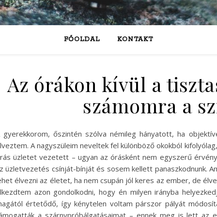
FŐOLDAL
KONTAKT
Az órákon kívül a tiszt
számomra a sz
 gyerekkorom, őszintén szólva némileg hányatott, ha objektí
lveztem. A nagyszüleim neveltek fel különböző okokból kifolyóla
rás üzletet vezetett – ugyan az órásként nem egyszerű érvényes
z üzletvezetés csínját-bínját és sosem kellett panaszkodnunk. A
ehet élvezni az életet, ha nem csupán jól keres az ember, de élvezi
lkezdtem azon gondolkodni, hogy én milyen irányba helyezked
agától értetődő, így kénytelen voltam párszor pályát módosíta
ámogatták a szárnypróbálgatásaimat – ennek meg is lett az e