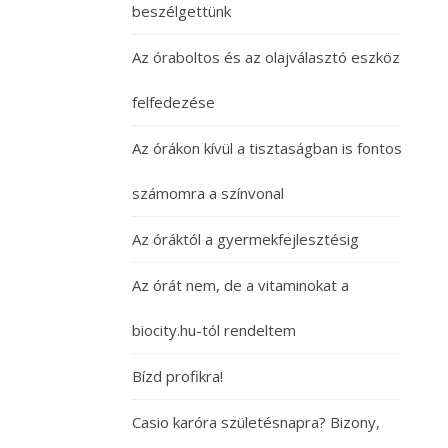
beszélgettünk
Az óraboltos és az olajválasztó eszköz
felfedezése
Az órákon kívül a tisztaságban is fontos
számomra a színvonal
Az óráktól a gyermekfejlesztésig
Az órát nem, de a vitaminokat a
biocity.hu-tól rendeltem
Bízd profikra!
Casio karóra születésnapra? Bizony,