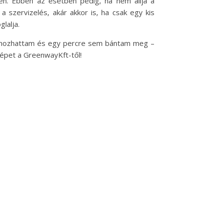
én. Ebben az esetben pedig, ha nem állja a
 szervizelés, akár akkor is, ha csak egy kis
lalja.
it hozhattam és egy percre sem bántam meg –
ógépet a GreenwayKft-től!