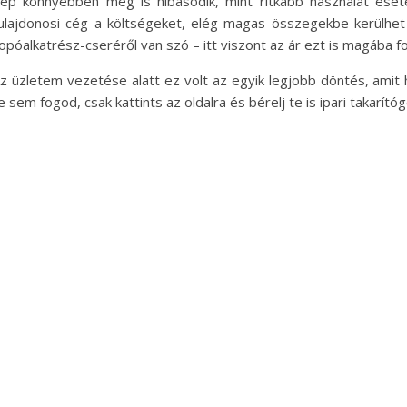
ép könnyebben meg is hibásodik, mint ritkább használat eset
ulajdonosi cég a költségeket, elég magas összegekbe kerülhet a
opóalkatrész-cseréről van szó – itt viszont az ár ezt is magába fog
z üzletem vezetése alatt ez volt az egyik legjobb döntés, am
e sem fogod, csak kattints az oldalra és bérelj te is ipari takarít