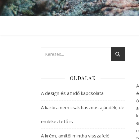
OLDALAK
A
A design és az idő kapcsolata
é
ó
A karóra nem csak hasznos ajándék, de
a
l
emlékeztető is
e
m
A krém, amitől mintha visszafelé
t