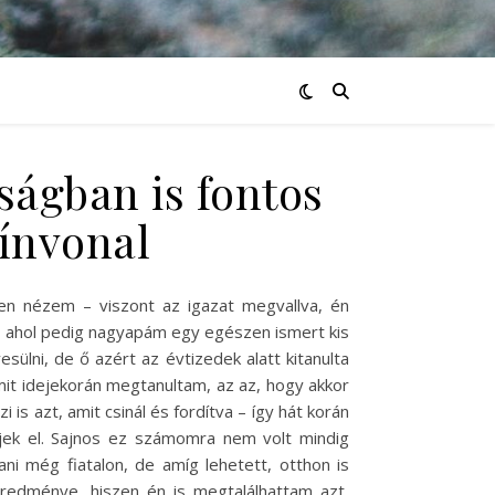
aságban is fontos
ínvonal
ven nézem – viszont az igazat megvallva, én
g, ahol pedig nagyapám egy egészen ismert kis
ülni, de ő azért az évtizedek alatt kitanulta
mit idejekorán megtanultam, az az, hogy akkor
 is azt, amit csinál és fordítva – így hát korán
jek el. Sajnos ez számomra nem volt mindig
ni még fiatalon, de amíg lehetett, otthon is
redménye, hiszen én is megtalálhattam azt,