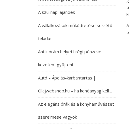
g
t
A szülinapi ajándék
k
A vállalkozások működtetése sokrétű
A
t
feladat
Antik órám helyett régi pénzeket
kezdtem gyűjteni
Autó – Ápolás-karbantartás |
Olajwebshop.hu – ha kenőanyag kell…
Az elegáns órák és a konyhaművészet
szerelmese vagyok