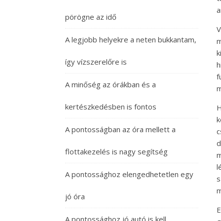
a
pörögne az idő
V
A legjobb helyekre a neten bukkantam,
m
k
így vízszerelőre is
h
f
A minőség az órákban és a
m
kertészkedésben is fontos
H
k
A pontosságban az óra mellett a
c
d
flottakezelés is nagy segítség
m
l
A pontossághoz elengedhetetlen egy
s
m
jó óra
E
A pontossághoz jó autó is kell