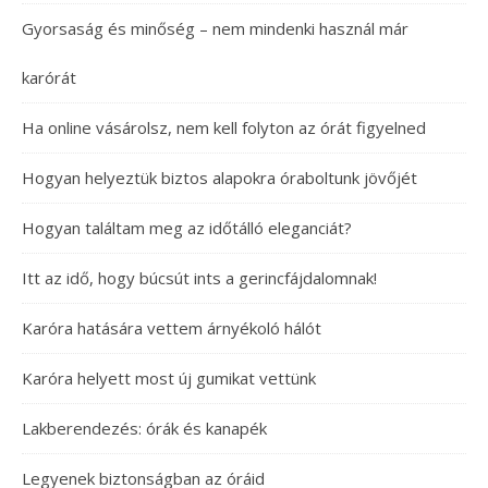
Gyorsaság és minőség – nem mindenki használ már
karórát
Ha online vásárolsz, nem kell folyton az órát figyelned
Hogyan helyeztük biztos alapokra óraboltunk jövőjét
Hogyan találtam meg az időtálló eleganciát?
Itt az idő, hogy búcsút ints a gerincfájdalomnak!
Karóra hatására vettem árnyékoló hálót
Karóra helyett most új gumikat vettünk
Lakberendezés: órák és kanapék
Legyenek biztonságban az óráid