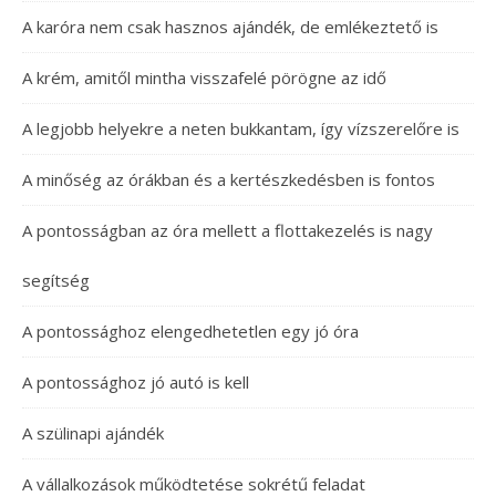
A karóra nem csak hasznos ajándék, de emlékeztető is
A krém, amitől mintha visszafelé pörögne az idő
A legjobb helyekre a neten bukkantam, így vízszerelőre is
A minőség az órákban és a kertészkedésben is fontos
A pontosságban az óra mellett a flottakezelés is nagy
segítség
A pontossághoz elengedhetetlen egy jó óra
A pontossághoz jó autó is kell
A szülinapi ajándék
A vállalkozások működtetése sokrétű feladat