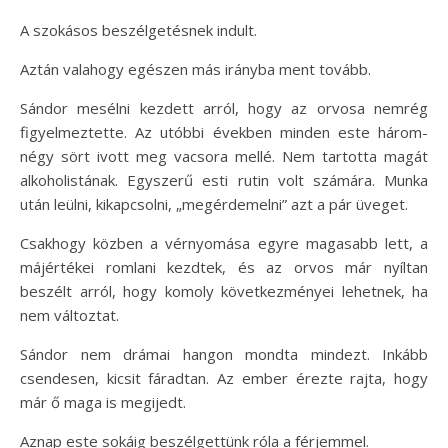
A szokásos beszélgetésnek indult.
Aztán valahogy egészen más irányba ment tovább.
Sándor mesélni kezdett arról, hogy az orvosa nemrég
figyelmeztette. Az utóbbi években minden este három-
négy sört ivott meg vacsora mellé. Nem tartotta magát
alkoholistának. Egyszerű esti rutin volt számára. Munka
után leülni, kikapcsolni, „megérdemelni” azt a pár üveget.
Csakhogy közben a vérnyomása egyre magasabb lett, a
májértékei romlani kezdtek, és az orvos már nyíltan
beszélt arról, hogy komoly következményei lehetnek, ha
nem változtat.
Sándor nem drámai hangon mondta mindezt. Inkább
csendesen, kicsit fáradtan. Az ember érezte rajta, hogy
már ő maga is megijedt.
Aznap este sokáig beszélgettünk róla a férjemmel.