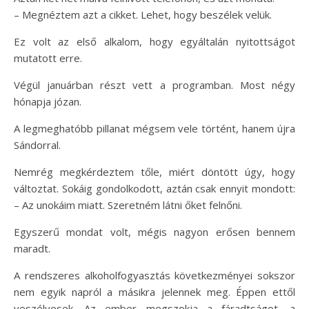
– Megnéztem azt a cikket. Lehet, hogy beszélek velük.
Ez volt az első alkalom, hogy egyáltalán nyitottságot
mutatott erre.
Végül januárban részt vett a programban. Most négy
hónapja józan.
A legmeghatóbb pillanat mégsem vele történt, hanem újra
Sándorral.
Nemrég megkérdeztem tőle, miért döntött úgy, hogy
változtat. Sokáig gondolkodott, aztán csak ennyit mondott:
– Az unokáim miatt. Szeretném látni őket felnőni.
Egyszerű mondat volt, mégis nagyon erősen bennem
maradt.
A rendszeres alkoholfogyasztás következményei sokszor
nem egyik napról a másikra jelennek meg. Éppen ettől
veszélyesek. Az ember megszokja a fáradtságot, a