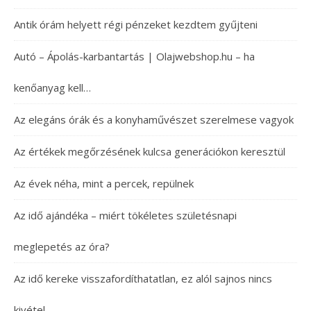
Antik órám helyett régi pénzeket kezdtem gyűjteni
Autó – Ápolás-karbantartás | Olajwebshop.hu – ha
kenőanyag kell…
Az elegáns órák és a konyhaművészet szerelmese vagyok
Az értékek megőrzésének kulcsa generációkon keresztül
Az évek néha, mint a percek, repülnek
Az idő ajándéka – miért tökéletes születésnapi
meglepetés az óra?
Az idő kereke visszafordíthatatlan, ez alól sajnos nincs
kivétel