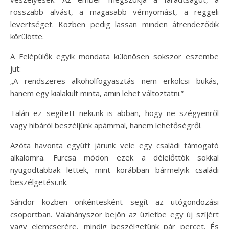
rosszabb alvást, a magasabb vérnyomást, a reggeli
levertséget. Közben pedig lassan minden átrendeződik
körülötte.
A Felépülők egyik mondata különösen sokszor eszembe
jut:
„A rendszeres alkoholfogyasztás nem erkölcsi bukás,
hanem egy kialakult minta, amin lehet változtatni.”
Talán ez segített nekünk is abban, hogy ne szégyenről
vagy hibáról beszéljünk apámmal, hanem lehetőségről.
Azóta havonta együtt járunk vele egy családi támogató
alkalomra. Furcsa módon ezek a délelőttök sokkal
nyugodtabbak lettek, mint korábban bármelyik családi
beszélgetésünk.
Sándor közben önkéntesként segít az utógondozási
csoportban. Valahányszor bejön az üzletbe egy új szíjért
vagy elemcserére, mindig beszélgetünk pár percet. És