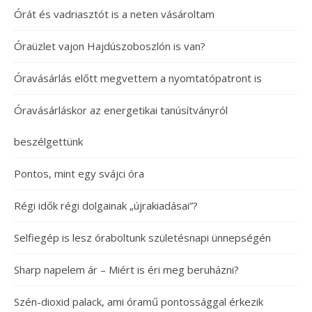
Órát és vadriasztót is a neten vásároltam
Óraüzlet vajon Hajdúszoboszlón is van?
Óravásárlás előtt megvettem a nyomtatópatront is
Óravásárláskor az energetikai tanúsítványról
beszélgettünk
Pontos, mint egy svájci óra
Régi idők régi dolgainak „újrakiadásai”?
Selfiegép is lesz óraboltunk születésnapi ünnepségén
Sharp napelem ár – Miért is éri meg beruházni?
Szén-dioxid palack, ami óramű pontossággal érkezik