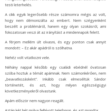
testi leterhelés.
A cikk egyik legerősebb része számomra mégis az volt,
hogy nem démonizálta az embert. Nem szégyenként
beszélt a problémáról, hanem egy olyan szokásról, ami
fokozatosan veszi át az irányítást a mindennapok felett.
A férjem mellém ült olvasni, és egy ponton csak annyit
mondott: – Ez akár apádról is szólhatna.
Nehéz volt vitatkozni vele.
Néhány nappal később egy családi ebédnél óvatosan
szóba hoztuk a témát apámnak. Nem számonkérően, nem
„beavatkozásként”. Inkább csak elmeséltük Sándor
történetét, és azt, hogy milyen egészségügyi
következményekről olvastunk.
Apám először nem nagyon reagált.
Aztán két hét múlva felhívott telefonon, és azt mondta: