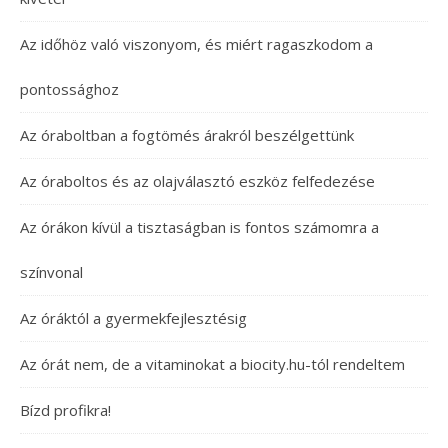
Az időhöz való viszonyom, és miért ragaszkodom a
pontossághoz
Az óraboltban a fogtömés árakról beszélgettünk
Az óraboltos és az olajválasztó eszköz felfedezése
Az órákon kívül a tisztaságban is fontos számomra a
színvonal
Az óráktól a gyermekfejlesztésig
Az órát nem, de a vitaminokat a biocity.hu-tól rendeltem
Bízd profikra!