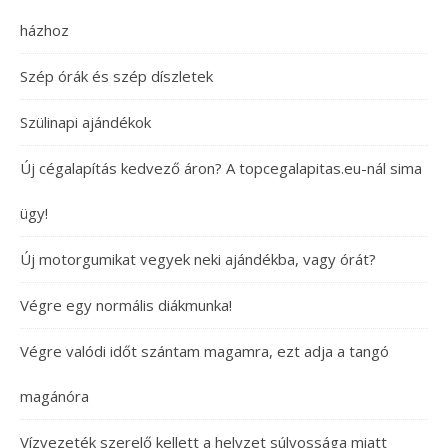
házhoz
Szép órák és szép díszletek
Szülinapi ajándékok
Új cégalapítás kedvező áron? A topcegalapitas.eu-nál sima
ügy!
Új motorgumikat vegyek neki ajándékba, vagy órát?
Végre egy normális diákmunka!
Végre valódi időt szántam magamra, ezt adja a tangó
magánóra
Vízvezeték szerelő kellett a helyzet súlyossága miatt