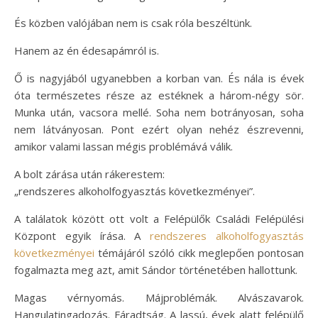
És közben valójában nem is csak róla beszéltünk.
Hanem az én édesapámról is.
Ő is nagyjából ugyanebben a korban van. És nála is évek
óta természetes része az estéknek a három-négy sör.
Munka után, vacsora mellé. Soha nem botrányosan, soha
nem látványosan. Pont ezért olyan nehéz észrevenni,
amikor valami lassan mégis problémává válik.
A bolt zárása után rákerestem:
„rendszeres alkoholfogyasztás következményei”.
A találatok között ott volt a Felépülők Családi Felépülési
Központ egyik írása. A
rendszeres alkoholfogyasztás
következményei
témájáról szóló cikk meglepően pontosan
fogalmazta meg azt, amit Sándor történetében hallottunk.
Magas vérnyomás. Májproblémák. Alvászavarok.
Hangulatingadozás. Fáradtság. A lassú, évek alatt felépülő