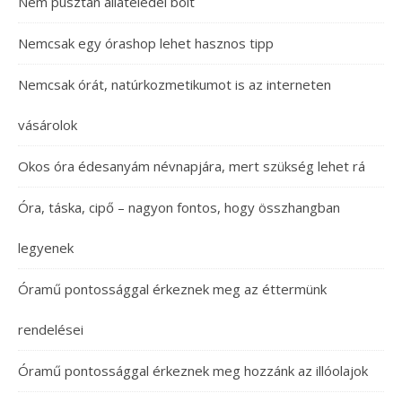
Nem pusztán állateledel bolt
Nemcsak egy órashop lehet hasznos tipp
Nemcsak órát, natúrkozmetikumot is az interneten
vásárolok
Okos óra édesanyám névnapjára, mert szükség lehet rá
Óra, táska, cipő – nagyon fontos, hogy összhangban
legyenek
Óramű pontossággal érkeznek meg az éttermünk
rendelései
Óramű pontossággal érkeznek meg hozzánk az illóolajok