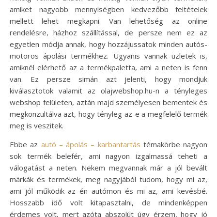
amiket nagyobb mennyiségben kedvezőbb feltételek
mellett lehet megkapni. Van lehetőség az online
rendelésre, házhoz szállítással, de persze nem ez az
egyetlen módja annak, hogy hozzájussatok minden autós-
motoros ápolási termékhez. Ugyanis vannak üzletek is,
amiknél elérhető az a termékpaletta, ami a neten is fenn
van. Ez persze simán azt jelenti, hogy mondjuk
kiválasztotok valamit az olajwebshop.hu-n a tényleges
webshop felületen, aztán majd személyesen bementek és
megkonzultálva azt, hogy tényleg az-e a megfelelő termék
meg is veszitek.
Ebbe az
autó – ápolás – karbantartás
témakörbe nagyon
sok termék belefér, ami nagyon izgalmassá teheti a
válogatást a neten. Nekem megvannak már a jól bevált
márkák és termékek, meg nagyjából tudom, hogy mi az,
ami jól működik az én autómon és mi az, ami kevésbé.
Hosszabb idő volt kitapasztalni, de mindenképpen
érdemes volt, mert azóta abszolút úgy érzem, hogy jó