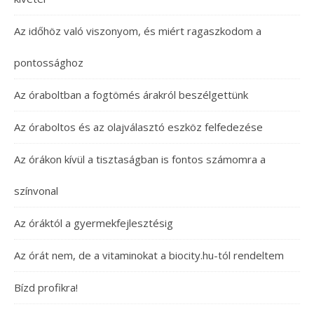
Az időhöz való viszonyom, és miért ragaszkodom a
pontossághoz
Az óraboltban a fogtömés árakról beszélgettünk
Az óraboltos és az olajválasztó eszköz felfedezése
Az órákon kívül a tisztaságban is fontos számomra a
színvonal
Az óráktól a gyermekfejlesztésig
Az órát nem, de a vitaminokat a biocity.hu-tól rendeltem
Bízd profikra!