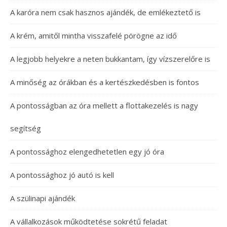
A karóra nem csak hasznos ajándék, de emlékeztető is
A krém, amitől mintha visszafelé pörögne az idő
A legjobb helyekre a neten bukkantam, így vízszerelőre is
A minőség az órákban és a kertészkedésben is fontos
A pontosságban az óra mellett a flottakezelés is nagy
segítség
A pontossághoz elengedhetetlen egy jó óra
A pontossághoz jó autó is kell
A szülinapi ajándék
A vállalkozások működtetése sokrétű feladat