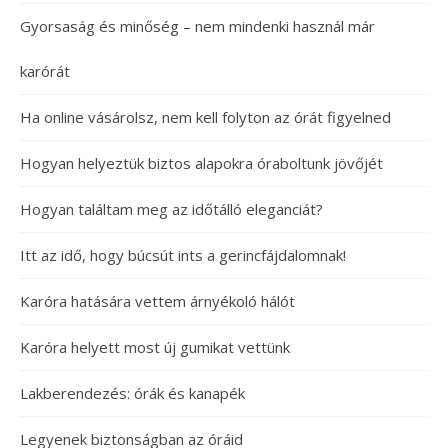
Gyorsaság és minőség – nem mindenki használ már
karórát
Ha online vásárolsz, nem kell folyton az órát figyelned
Hogyan helyeztük biztos alapokra óraboltunk jövőjét
Hogyan találtam meg az időtálló eleganciát?
Itt az idő, hogy búcsút ints a gerincfájdalomnak!
Karóra hatására vettem árnyékoló hálót
Karóra helyett most új gumikat vettünk
Lakberendezés: órák és kanapék
Legyenek biztonságban az óráid