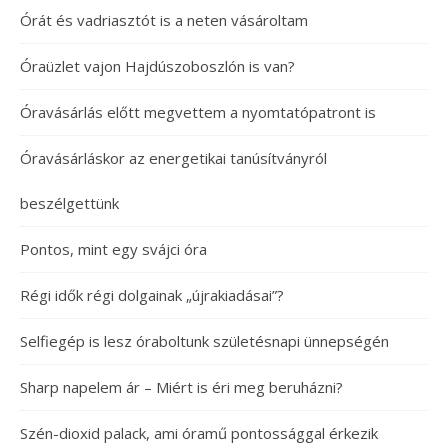
Órát és vadriasztót is a neten vásároltam
Óraüzlet vajon Hajdúszoboszlón is van?
Óravásárlás előtt megvettem a nyomtatópatront is
Óravásárláskor az energetikai tanúsítványról
beszélgettünk
Pontos, mint egy svájci óra
Régi idők régi dolgainak „újrakiadásai”?
Selfiegép is lesz óraboltunk születésnapi ünnepségén
Sharp napelem ár – Miért is éri meg beruházni?
Szén-dioxid palack, ami óramű pontossággal érkezik