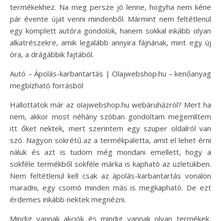
termékekhez. Na meg persze jó lenne, hogyha nem kéne
pár évente újat venni mindenből. Mármint nem feltétlenül
egy komplett autóra gondolok, hanem sokkal inkább olyan
alkatrészekre, amik legalább annyira fájnának, mint egy új
óra, a drágábbik fajtából.
Autó – Ápolás-karbantartás | Olajwebshop.hu – kenőanyag
megbízható forrásból
Hallottatok már az olajwebshop.hu webáruházról? Mert ha
nem, akkor most néhány szóban gondoltam megemlítem
itt őket nektek, mert szerintem egy szuper oldalról van
szó. Nagyon sokrétű az a termékpaletta, amit el lehet érni
náluk és azt is tudom még mondani emellett, hogy a
sokféle termékből sokféle márka is kapható az üzletükben.
Nem feltétlenül kell csak az ápolás-karbantartás vonalon
maradni, egy csomó minden más is megkapható. De ezt
érdemes inkább nektek megnézni.
Mindig vannak akciók és mindig vannak olyan termékek,