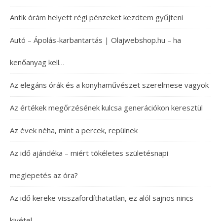
Antik órám helyett régi pénzeket kezdtem gyűjteni
Autó – Ápolás-karbantartás | Olajwebshop.hu – ha
kenőanyag kell…
Az elegáns órák és a konyhaművészet szerelmese vagyok
Az értékek megőrzésének kulcsa generációkon keresztül
Az évek néha, mint a percek, repülnek
Az idő ajándéka – miért tökéletes születésnapi
meglepetés az óra?
Az idő kereke visszafordíthatatlan, ez alól sajnos nincs
kivétel