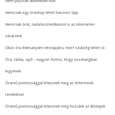
Nem pusztán állateledel bolt
Nemcsak egy órashop lehet hasznos tipp
Nemcsak órát, natúrkozmetikumot is az interneten
vásárolok
Okos óra édesanyám névnapjára, mert szükség lehet rá
Óra, táska, cipő – nagyon fontos, hogy összhangban
legyenek
Óramű pontossággal érkeznek meg az éttermünk
rendelései
Óramű pontossággal érkeznek meg hozzánk az illóolajok