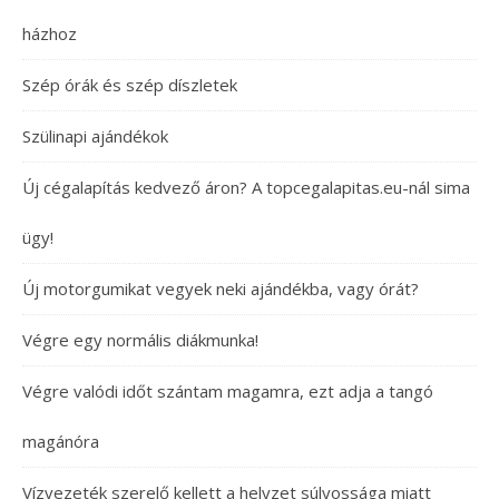
házhoz
Szép órák és szép díszletek
Szülinapi ajándékok
Új cégalapítás kedvező áron? A topcegalapitas.eu-nál sima
ügy!
Új motorgumikat vegyek neki ajándékba, vagy órát?
Végre egy normális diákmunka!
Végre valódi időt szántam magamra, ezt adja a tangó
magánóra
Vízvezeték szerelő kellett a helyzet súlyossága miatt