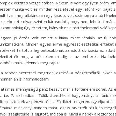
omplex díszítés vizsgálatában. Nekem is volt egy ilyen órám, 
ester munka volt és minden részletével egy letűnt kor báját
últjával, meg általánosan egy kapocs volt számomra a történele
 szerkezete olyan szinten károsodott, hogy nem lehetett már m
iszont sokáig úgy éreztem, hiányzik ez a történelemmel való kap
agyon jó érzés volt emiatt a hiány miatt rátalálni az új h
umizmatikára. Minden egyes érme egyrészt esztétikai értéket i
rtékeket tartott a legfontosabbnak az adott civilizáció az adott
elenítették meg a pénzeken mindig is az emberek. Ha bele
zimbólumaink jelennek meg rajtuk.
a többet szeretnél megtudni ezekről a pénzérmékről, akkor a
honnan én is informálódtam.
atalmas mennyiségű pénz készült már a történelem során. Az el
z i.e. 7. században. Tőlük átvették a hagyományt a föníciai
lterjesztették az pénzverést a Földközi-tengeren. Így eljutott a
ómaiak, mint annyi minden mást, ezt is atvették tőlük és megal
ávoli szegleteibe is eljutott, Indiába is. Mivel a népek a legfont