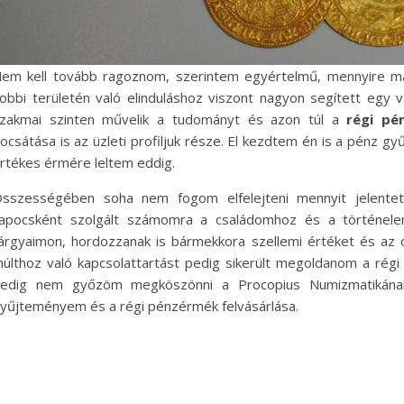
em kell tovább ragoznom, szerintem egyértelmű, mennyire ma
obbi területén való elinduláshoz viszont nagyon segített egy 
zakmai szinten művelik a tudományt és azon túl a
régi pé
ocsátása is az üzleti profiljuk része. El kezdtem én is a pénz g
rtékes érmére leltem eddig.
sszességében soha nem fogom elfelejteni mennyit jelente
apocsként szolgált számomra a családomhoz és a történele
árgyaimon, hordozzanak is bármekkora szellemi értéket és az ór
últhoz való kapcsolattartást pedig sikerült megoldanom a régi
edig nem győzöm megköszönni a Procopius Numizmatikának,
yűjteményem és a régi pénzérmék felvásárlása.