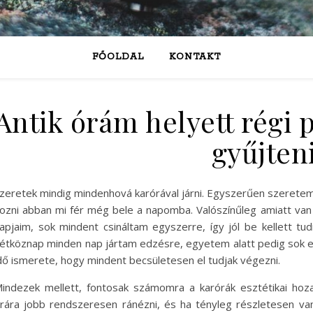
FŐOLDAL
KONTAKT
Antik órám helyett régi
gyűjten
zeretek mindig mindenhová karórával járni. Egyszerűen szeretem
ozni abban mi fér még bele a napomba. Valószínűleg amiatt van 
apjaim, sok mindent csináltam egyszerre, így jól be kellett 
étköznap minden nap jártam edzésre, egyetem alatt pedig sok eg
dő ismerete, hogy mindent becsületesen el tudjak végezni.
indezek mellett, fontosak számomra a karórák esztétikai hoz
rára jobb rendszeresen ránézni, és ha tényleg részletesen van