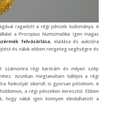
gával ragadott a régi pénzek tudománya. A
vállalat a Procopius Numizmatika. Igen magas
nzérmék felvásárlása
, eladása és aukcióra
yűjtést és náluk ebben rengeteg segítségre és
tt számomra régi karórám és milyen szép
mhez. Azonban megtanultam túllépni a régi
a funkcióját sikerült is gyorsan pótolnom. A
 hobbimon, a régi pénzeken keresztül. Ebben
 hogy náluk igen könnyen elindulhatott a