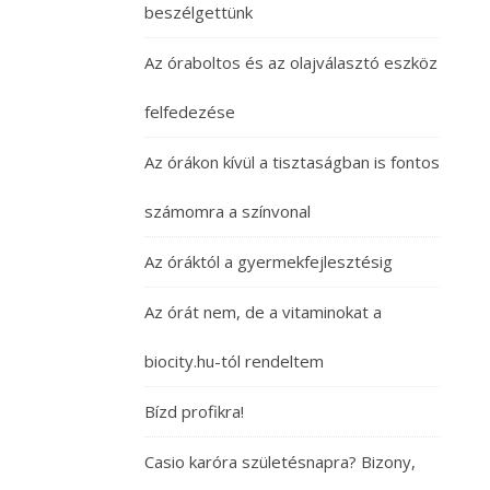
beszélgettünk
Az óraboltos és az olajválasztó eszköz
felfedezése
Az órákon kívül a tisztaságban is fontos
számomra a színvonal
Az óráktól a gyermekfejlesztésig
Az órát nem, de a vitaminokat a
biocity.hu-tól rendeltem
Bízd profikra!
Casio karóra születésnapra? Bizony,