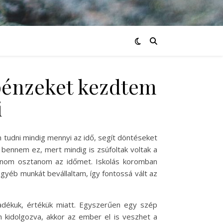
 pénzeket kezdtem
i
 tudni mindig mennyi az idő, segít döntéseket
bennem ez, mert mindig is zsúfoltak voltak a
tudnom osztanom az időmet. Iskolás koromban
yéb munkát bevállaltam, így fontossá vált az
adékuk, értékük miatt. Egyszerűen egy szép
 kidolgozva, akkor az ember el is veszhet a