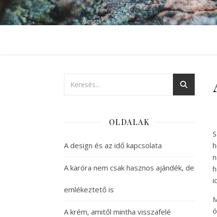
OLDALAK
S
A design és az idő kapcsolata
h
n
A karóra nem csak hasznos ajándék, de
h
i
emlékeztető is
M
ó
A krém, amitől mintha visszafelé