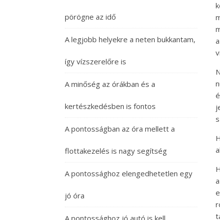
k
pörögne az idő
m
m
A legjobb helyekre a neten bukkantam,
a
v
így vízszerelőre is
N
n
A minőség az órákban és a
é
kertészkedésben is fontos
j
s
A pontosságban az óra mellett a
H
a
flottakezelés is nagy segítség
H
A pontossághoz elengedhetetlen egy
a
e
jó óra
r
t
A pontossághoz jó autó is kell