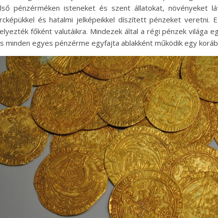
lső pénzérméken isteneket és szent állatokat, növényeket lá
rcképükkel és hatalmi jelképeikkel díszített pénzeket veretni.
elyezték főként valutáikra. Mindezek által a régi pénzek világa e
s minden egyes pénzérme egyfajta ablakként működik egy korább