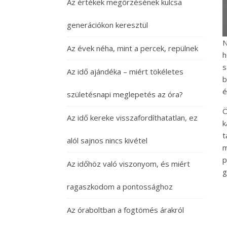
Az értékek megőrzésének kulcsa
generációkon keresztül
N
Az évek néha, mint a percek, repülnek
h
s
Az idő ajándéka – miért tökéletes
b
é
születésnapi meglepetés az óra?
Ö
Az idő kereke visszafordíthatatlan, ez
k
t
alól sajnos nincs kivétel
m
p
Az időhöz való viszonyom, és miért
g
ragaszkodom a pontossághoz
Az óraboltban a fogtömés árakról