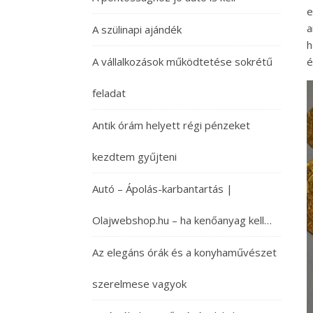
e
a
A szülinapi ajándék
h
A vállalkozások működtetése sokrétű
é
feladat
Antik órám helyett régi pénzeket
kezdtem gyűjteni
Autó – Ápolás-karbantartás |
Olajwebshop.hu – ha kenőanyag kell…
Az elegáns órák és a konyhaművészet
szerelmese vagyok