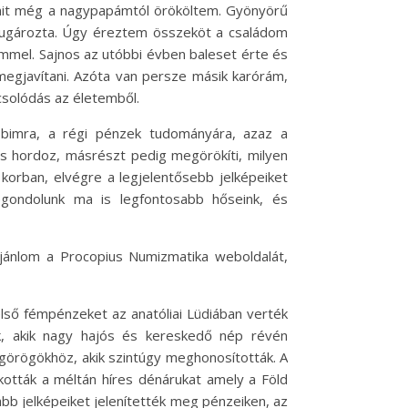
amit még a nagypapámtól örököltem. Gyönyörű
 sugározta. Úgy éreztem összeköt a családom
mmel. Sajnos az utóbbi évben baleset érte és
egjavítani. Azóta van persze másik karórám,
csolódás az életemből.
obbimra, a régi pénzek tudományára, azaz a
s hordoz, másrészt pedig megörökíti, milyen
 korban, elvégre a legjelentősebb jelképeiket
gondolunk ma is legfontosabb hőseink, és
jánlom a Procopius Numizmatika weboldalát,
ső fémpénzeket az anatóliai Lüdiában verték
ak, akik nagy hajós és kereskedő nép révén
 görögökhöz, akik szintúgy meghonosították. A
kották a méltán híres dénárukat amely a Föld
osabb jelképeiket jelenítették meg pénzeiken, az