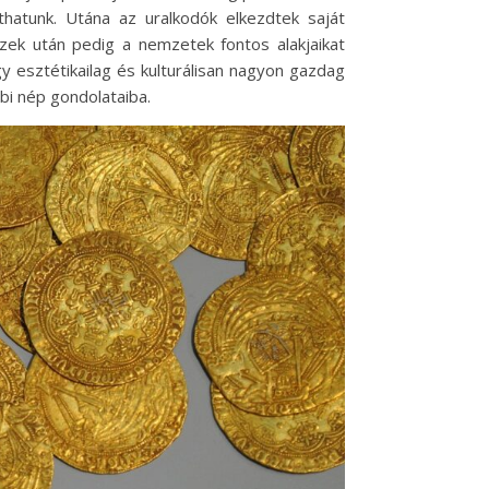
thatunk. Utána az uralkodók elkezdtek saját
 Ezek után pedig a nemzetek fontos alakjaikat
gy esztétikailag és kulturálisan nagyon gazdag
i nép gondolataiba.