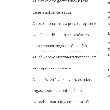
Az értékek megőrzésének kulcsa
é
A
generációkon keresztül
é
Az évek néha, mint a percek, repülnek
s
M
Az idő ajándéka – miért tökéletes
A
születésnapi meglepetés az óra?
g
B
Az idő kereke visszafordíthatatlan, ez
k
alól sajnos nincs kivétel
E
v
Az időhöz való viszonyom, és miért
ragaszkodom a pontossághoz
Az óraboltban a fogtömés árakról