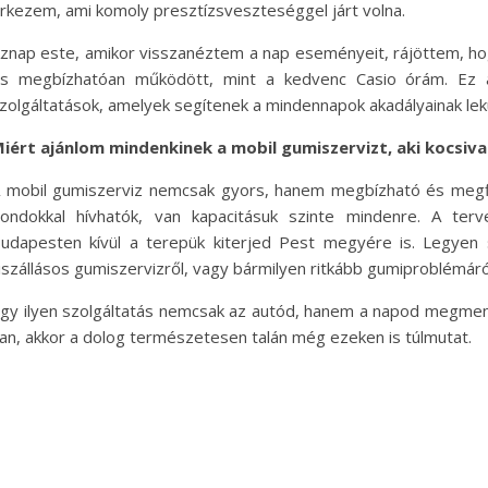
rkezem, ami komoly presztízsveszteséggel járt volna.
znap este, amikor visszanéztem a nap eseményeit, rájöttem, ho
s megbízhatóan működött, mint a kedvenc Casio órám. Ez a
zolgáltatások, amelyek segítenek a mindennapok akadályainak le
iért ajánlom mindenkinek a mobil gumiszervizt, aki kocsiva
 mobil gumiszerviz nemcsak gyors, hanem megbízható és megf
ondokkal hívhatók, van kapacitásuk szinte mindenre. A ter
udapesten kívül a terepük kiterjed Pest megyére is. Legyen 
iszállásos gumiszervizről, vagy bármilyen ritkább gumiproblémár
gy ilyen szolgáltatás nemcsak az autód, hanem a napod megment
an, akkor a dolog természetesen talán még ezeken is túlmutat.