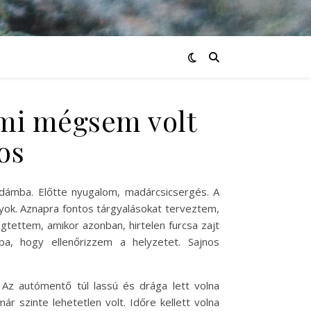
ami mégsem volt
os
odámba. Előtte nyugalom, madárcsicsergés. A
yok. Aznapra fontos tárgyalásokat terveztem,
tettem, amikor azonban, hirtelen furcsa zajt
a, hogy ellenőrizzem a helyzetet. Sajnos
Az autómentő túl lassú és drága lett volna
ár szinte lehetetlen volt. Időre kellett volna