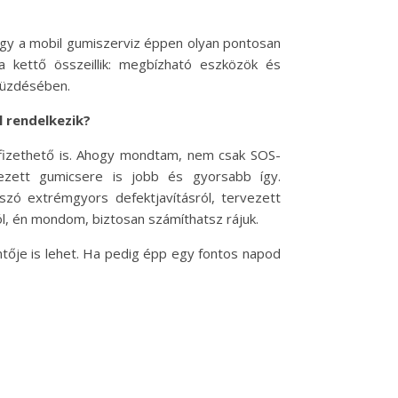
gy a mobil gumiszerviz éppen olyan pontosan
 kettő összeillik: megbízható eszközök és
küzdésében.
l rendelkezik?
izethető is. Ahogy mondtam, nem csak SOS-
vezett gumicsere is jobb és gyorsabb így.
szó extrémgyors defektjavításról, tervezett
ól, én mondom, biztosan számíthatsz rájuk.
ője is lehet. Ha pedig épp egy fontos napod