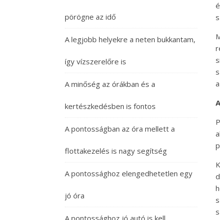
é
pörögne az idő
s
M
A legjobb helyekre a neten bukkantam,
r
s
így vízszerelőre is
s
a
A minőség az órákban és a
A
kertészkedésben is fontos
P
A pontosságban az óra mellett a
a
p
flottakezelés is nagy segítség
K
A pontossághoz elengedhetetlen egy
d
h
jó óra
s
s
A pontossághoz jó autó is kell