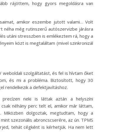
nkább rájöttem, hogy gyors megoldásra van
saimat, amikor eszembe jutott valami… Volt
t néha még rutinszerű autószervizbe járásra
dés utáni stresszben is emlékeztem rá, hogy a
nyeim közt is megtaláltam (mivel szinkronizál
weboldali szolgáltatást, és fel is hívtam őket
om, és mi a probléma. Biztosított, hogy 30
el rendelkezik a defektjavításhoz.
recízen neki is láttak aztán a helyszíni
sak néhány perc telt el, amikor már láttam,
z. Miközben dolgoztak, megtudtam, hogy a
 mint szezonális abroncscserére, az ún. TPMS
rjed, tehát cégként is kérhetjük. Ha nem lett