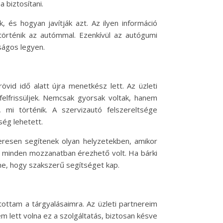
 biztosítani.
, és hogyan javítják azt. Az ilyen információ
történik az autómmal. Ezenkívül az autógumi
ságos legyen.
vid idő alatt újra menetkész lett. Az üzleti
elfrissüljek. Nemcsak gyorsak voltak, hanem
mi történik. A szervizautó felszereltsége
ség lehetett.
resen segítenek olyan helyzetekben, amikor
uk minden mozzanatban érezhető volt. Ha bárki
ne, hogy szakszerű segítséget kap.
ottam a tárgyalásaimra. Az üzleti partnereim
 lett volna ez a szolgáltatás, biztosan késve