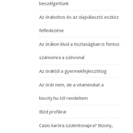
beszélgettünk
Az óraboltos és az olajválasztó eszköz
felfedezése
Az órákon kívül a tisztaságban is fontos
számomra a színvonal
Az óráktól a gyermekfejlesztésig
Az órát nem, de a vitaminokat a
biocity.hu-tól rendeltem
Bízd profikra!
Casio karóra születésnapra? Bizony,