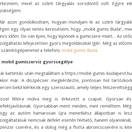
rkeznem, mivel az üzleti tárgyalás sorsdöntő volt. Egyre i
zükségem.
ár azon gondolkodtam, hogyan mondjam le az üzleti tárgyalá
égen egy olyan netes keresésem, hogy „mobil gumis Buda”, mer
incs időm. De van ilyen, hogy kijönnek a gumicsere miatt… Az ütő
zolgáltatás kifejezetten gyors megoldásokat ígér. Még az előzmé
 számítógépemmel a telefon):
mobil gumis Buda
.
 mobil gumiszerviz gyorssegélye
ár kattintás után megtaláltam a https://mobil-gumis-budapest.hu/ 
kkor már. A diszpécser megkérdezte, pontosan hol tartózkod
ercen belül kiérkezik egy szervizautó, amely teljes felszereltségg
özel félóra múlva meg is érkezett a csapat. Gyorsan és p
efektjavításnak. Gyorsabban ment minden, mint reméltem. Még c
ogy az autóm hamarosan újra menetkész állapotban is les
zolgáltatásuk nemcsak defekt esetén hívható, hanem olyanoknál,
zenzor cserére, és a dolog még a flotta abroncscserére is kite