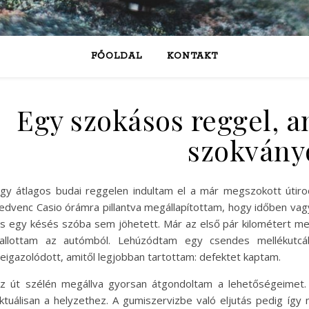
FŐOLDAL
KONTAKT
Egy szokásos reggel, 
szokvány
gy átlagos budai reggelen indultam el a már megszokott útir
edvenc Casio órámra pillantva megállapítottam, hogy időben vag
s egy késés szóba sem jöhetett. Már az első pár kilométert meg
allottam az autómból. Lehúzódtam egy csendes mellékutcáb
eigazolódott, amitől legjobban tartottam: defektet kaptam.
z út szélén megállva gyorsan átgondoltam a lehetőségeimet. 
ktuálisan a helyzethez. A gumiszervizbe való eljutás pedig így m