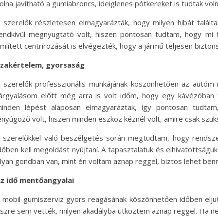
olna javítható a gumiabroncs, ideiglenes pótkereket is tudtak volna
 szerelők részletesen elmagyarázták, hogy milyen hibát találtak
endkívül megnyugtató volt, hiszen pontosan tudtam, hogy mi 
mlített centrírozását is elvégezték, hogy a jármű teljesen bizton
zakértelem, gyorsaság
 szerelők professzionális munkájának köszönhetően az autóm rö
árgyalásom előtt még arra is volt időm, hogy egy kávézóban f
inden lépést alaposan elmagyaráztak, így pontosan tudtam, 
enyûgöző volt, hiszen minden eszköz kéznél volt, amire csak szük
 szerelőkkel való beszélgetés során megtudtam, hogy rendsze
dőben kell megoldást nyújtaní. A tapasztalatuk és elhivatottság
lyan gondban van, mint én voltam aznap reggel, biztos lehet ben
z idő mentőangyalai
 mobil gumiszerviz gyors reagásának köszönhetően időben eljut
szre sem vették, milyen akadályba ütköztem aznap reggel. Ha nem