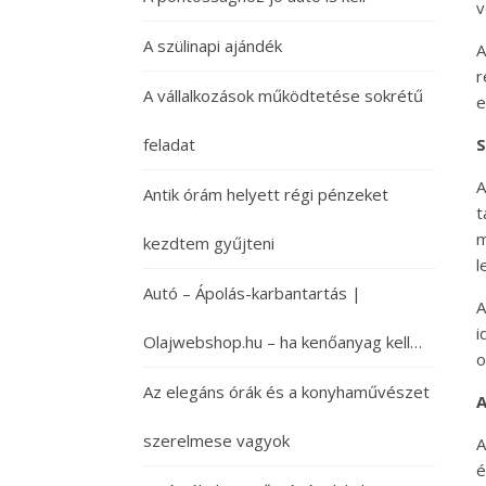
v
A szülinapi ajándék
A
r
A vállalkozások működtetése sokrétű
e
feladat
S
A
Antik órám helyett régi pénzeket
t
m
kezdtem gyűjteni
l
Autó – Ápolás-karbantartás |
A
i
Olajwebshop.hu – ha kenőanyag kell…
o
Az elegáns órák és a konyhaművészet
A
szerelmese vagyok
A
é