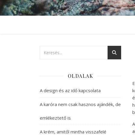
OLDALAK
E
A design és az idő kapcsolata
k
é
A karóra nem csak hasznos ajándék, de
h
b
emlékeztető is
A
a
A krém, amitől mintha visszafelé