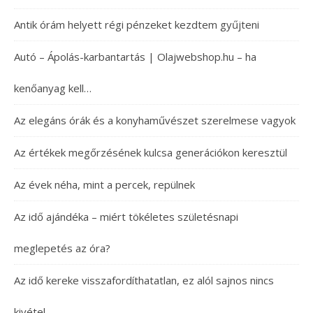
Antik órám helyett régi pénzeket kezdtem gyűjteni
Autó – Ápolás-karbantartás | Olajwebshop.hu – ha
kenőanyag kell…
Az elegáns órák és a konyhaművészet szerelmese vagyok
Az értékek megőrzésének kulcsa generációkon keresztül
Az évek néha, mint a percek, repülnek
Az idő ajándéka – miért tökéletes születésnapi
meglepetés az óra?
Az idő kereke visszafordíthatatlan, ez alól sajnos nincs
kivétel