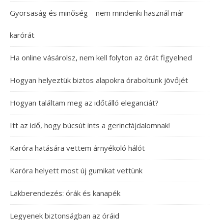
Gyorsaság és minőség – nem mindenki használ már
karórát
Ha online vásárolsz, nem kell folyton az órát figyelned
Hogyan helyeztük biztos alapokra óraboltunk jövőjét
Hogyan találtam meg az időtálló eleganciát?
Itt az idő, hogy búcsút ints a gerincfájdalomnak!
Karóra hatására vettem árnyékoló hálót
Karóra helyett most új gumikat vettünk
Lakberendezés: órák és kanapék
Legyenek biztonságban az óráid