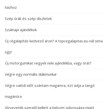
házhoz
Szép órák és szép díszletek
Szülinapi ajándékok
Új cégalapítás kedvező áron? A topcegalapitas.eu-nál sima
ügy!
Új motorgumikat vegyek neki ajándékba, vagy órát?
Végre egy normális diákmunka!
Végre valódi időt szántam magamra, ezt adja a tangó
magánóra
Vízvezeték szerelő kellett a helyzet súlyossága miatt