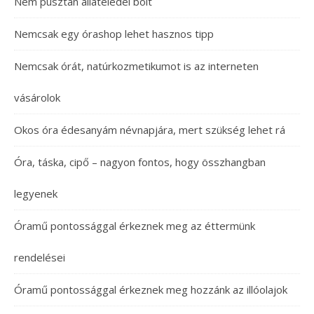
Nem pusztán állateledel bolt
Nemcsak egy órashop lehet hasznos tipp
Nemcsak órát, natúrkozmetikumot is az interneten
vásárolok
Okos óra édesanyám névnapjára, mert szükség lehet rá
Óra, táska, cipő – nagyon fontos, hogy összhangban
legyenek
Óramű pontossággal érkeznek meg az éttermünk
rendelései
Óramű pontossággal érkeznek meg hozzánk az illóolajok