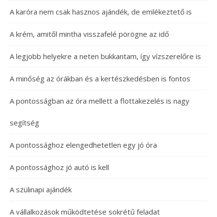
A karóra nem csak hasznos ajándék, de emlékeztető is
A krém, amitől mintha visszafelé pörögne az idő
A legjobb helyekre a neten bukkantam, így vízszerelőre is
A minőség az órákban és a kertészkedésben is fontos
A pontosságban az óra mellett a flottakezelés is nagy
segítség
A pontossághoz elengedhetetlen egy jó óra
A pontossághoz jó autó is kell
A szülinapi ajándék
A vállalkozások működtetése sokrétű feladat