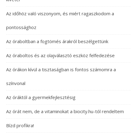
Az időhöz való viszonyom, és miért ragaszkodom a
pontossághoz
Az óraboltban a fogtömés árakról beszélgettünk
Az óraboltos és az olajválasztó eszköz felfedezése
Az órákon kívül a tisztaságban is fontos számomra a
színvonal
Az óráktól a gyermekfejlesztésig
Az órát nem, de a vitaminokat a biocity.hu-tól rendeltem
Bízd profikra!