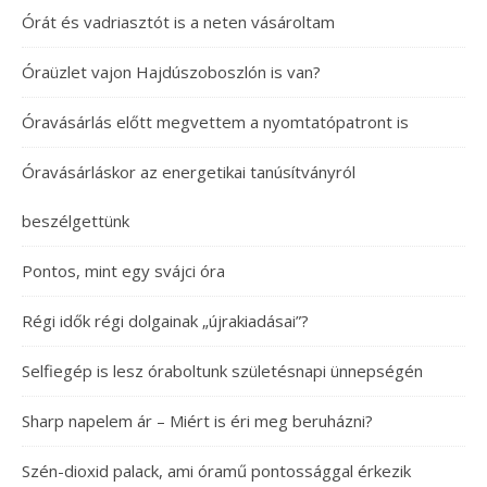
Órát és vadriasztót is a neten vásároltam
Óraüzlet vajon Hajdúszoboszlón is van?
Óravásárlás előtt megvettem a nyomtatópatront is
Óravásárláskor az energetikai tanúsítványról
beszélgettünk
Pontos, mint egy svájci óra
Régi idők régi dolgainak „újrakiadásai”?
Selfiegép is lesz óraboltunk születésnapi ünnepségén
Sharp napelem ár – Miért is éri meg beruházni?
Szén-dioxid palack, ami óramű pontossággal érkezik